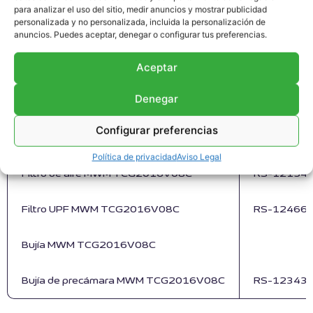
para analizar el uso del sitio, medir anuncios y mostrar publicidad
personalizada y no personalizada, incluida la personalización de
Concentración
5% concentración de oxígeno 
anuncios. Puedes aceptar, denegar o configurar tus preferencias.
Aceptar
Denegar
ELEMENTOS CONSUMIBLES
Referencia
Configurar preferencias
Filtro de aceite MWM TCG2016V08C
RS-12128
Política de privacidad
Aviso Legal
Filtro de aire MWM TCG2016V08C
RS-12154
Filtro UPF MWM TCG2016V08C
RS-124667
Bujía MWM TCG2016V08C
Bujía de precámara MWM TCG2016V08C
RS-123430