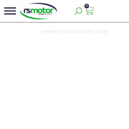
0
Inicio
/
Repuestos
/
MWM TCG 2016 V08 C 50Hz