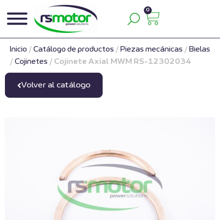
0
Inicio
/
Catálogo de productos
/
Piezas mecánicas
/
Bielas
/
Cojinetes
/
Cojinete Axial MWM RS-12302034
Volver al catálogo